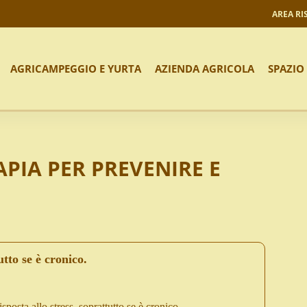
AREA RI
AGRICAMPEGGIO E YURTA
AZIENDA AGRICOLA
SPAZIO
APIA PER PREVENIRE E
utto se è cronico.
isposta allo stress, soprattutto se è cronico.