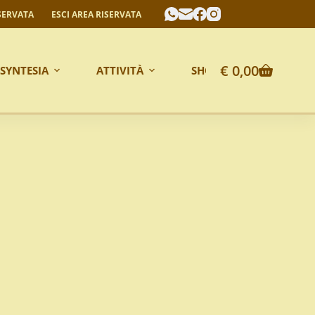
SERVATA
ESCI AREA RISERVATA
€
0,00
 SYNTESIA
ATTIVITÀ
SHOP ONLINE