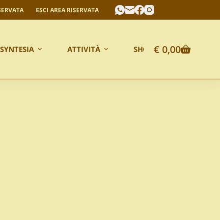
SERVATA
ESCI AREA RISERVATA
€
0,00
 SYNTESIA
ATTIVITÀ
SHOP ONLINE