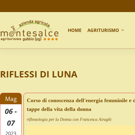
HOME
AGRITURISMO
RIFLESSI DI LUNA
Mag
Corso di conoscenza dell'energia femminile e del
06 -
tappe della vita della donna
riflessologia per la Donna con Francesca Airaghi
07
2023