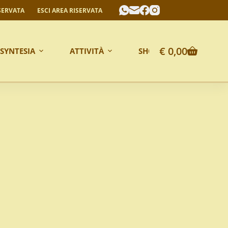
SERVATA
ESCI AREA RISERVATA
€
0,00
 SYNTESIA
ATTIVITÀ
SHOP ONLINE